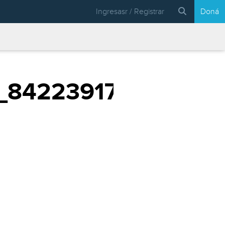
Ingresasr / Registrar
Doná
_8422391712510174