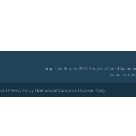
Jorge Luis Borges 1932, 3er piso Ciudad Autóno
Todos los der
dos |
Privacy Policy
|
Behavioral Standards
|
Cookie Policy