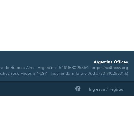
Argentina Offices
ma de Buenos Aires, Argentina | 5491168025854 |
argentina@ncsy.org
echos reservados a NCSY - Inspirando al futuro Judio (30-71625531-6)
Ingresasr / Registrar