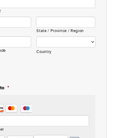
2
State / Province / Region
ode
Country
to
*
d
er