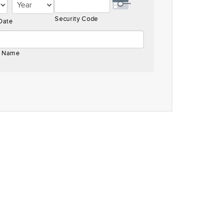
d,
Security Code
 Date
r Name