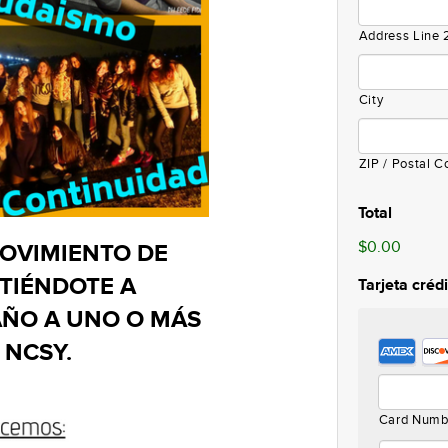
Address Line 
City
ZIP / Postal C
Total
$0.00
MOVIMIENTO DE
IÉNDOTE A
Tarjeta crédi
ÑO A UNO O MÁS
Supporte
 NCSY.
Credit
Cards:
American
Card Numb
Express,