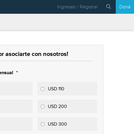
Ingresasr / Registrar
Doná
or asociarte con nosotros!
ensual
*
USD 110
USD 200
USD 300