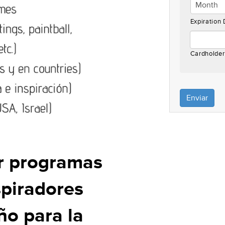
Discover,
MasterCar
Expiration
Visa
Cardholde
r programas
spiradores
ño para la