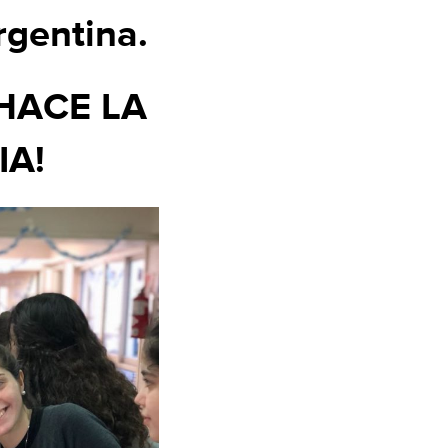
rgentina.
HACE LA
IA!