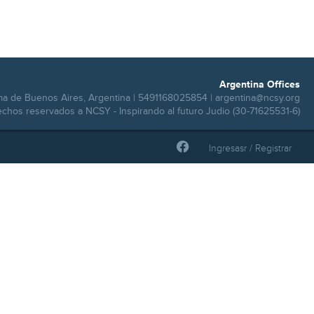
Argentina Offices
ma de Buenos Aires, Argentina | 5491168025854 |
argentina@ncsy.org
echos reservados a NCSY - Inspirando al futuro Judio (30-71625531-6)
Ingresasr / Registrar