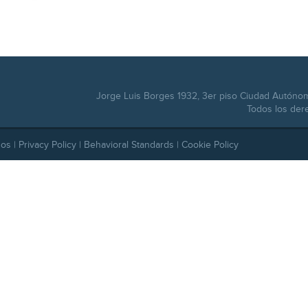
Jorge Luis Borges 1932, 3er piso Ciudad Autóno
Todos los der
dos |
Privacy Policy
|
Behavioral Standards
|
Cookie Policy