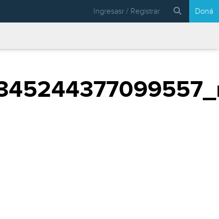
Ingresasr / Registrar
Doná
5345244377099557_