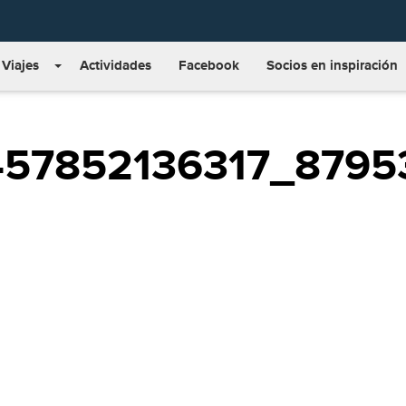
Viajes
Actividades
Facebook
Socios en inspiración
2457852136317_879