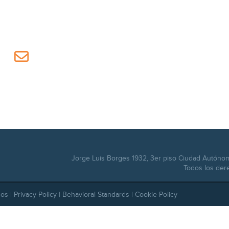
Jorge Luis Borges 1932, 3er piso Ciudad Autóno
Todos los der
dos |
Privacy Policy
|
Behavioral Standards
|
Cookie Policy