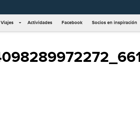
Viajes
Actividades
Facebook
Socios en inspiración
4098289972272_661