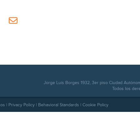
Jorge Luis Borges 1932, 3er piso Ciudad Autóno
Todos los der
dos |
Privacy Policy
|
Behavioral Standards
|
Cookie Policy