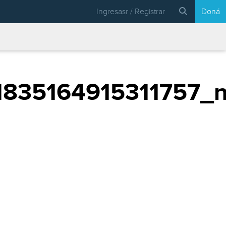
Ingresasr / Registrar
Doná
835164915311757_