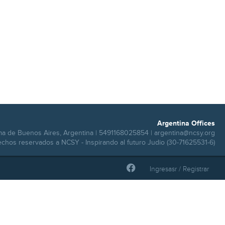
Argentina Offices
ma de Buenos Aires, Argentina | 5491168025854 |
argentina@ncsy.org
echos reservados a NCSY - Inspirando al futuro Judio (30-71625531-6)
Ingresasr / Registrar