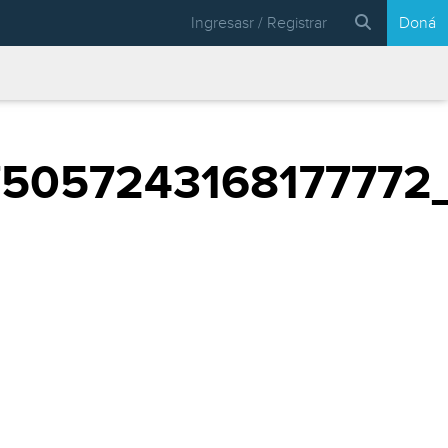
Ingresasr / Registrar
Doná
5057243168177772