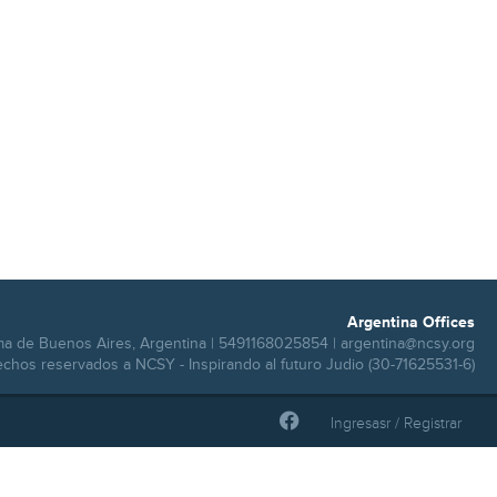
Argentina Offices
ma de Buenos Aires, Argentina | 5491168025854 |
argentina@ncsy.org
echos reservados a NCSY - Inspirando al futuro Judio (30-71625531-6)
Ingresasr / Registrar