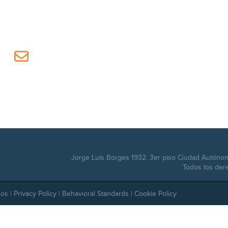
Jorge Luis Borges 1932, 3er piso Ciudad Autóno
Todos los der
dos |
Privacy Policy
|
Behavioral Standards
|
Cookie Policy