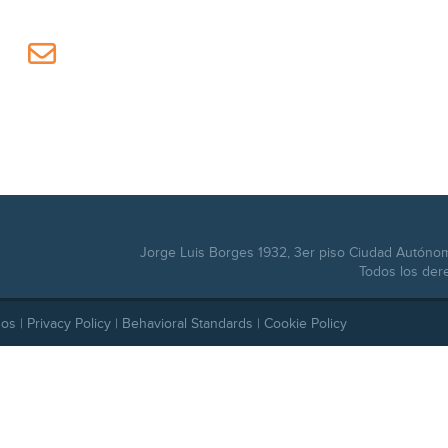
Jorge Luis Borges 1932, 3er piso Ciudad Autóno
Todos los der
dos |
Privacy Policy
|
Behavioral Standards
|
Cookie Policy