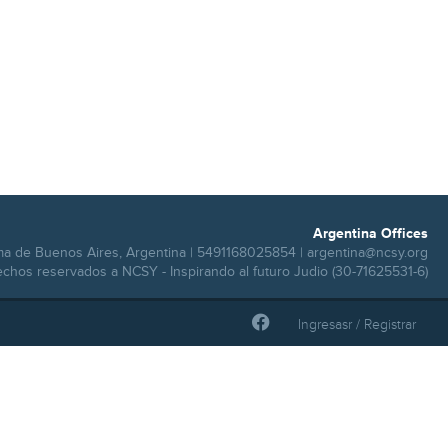
Argentina Offices
ma de Buenos Aires, Argentina | 5491168025854 |
argentina@ncsy.org
echos reservados a NCSY - Inspirando al futuro Judio (30-71625531-6)
Ingresasr / Registrar