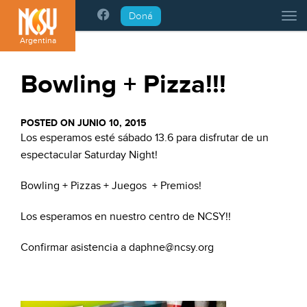
Please
Doná
Tog
note:
This
Argentina
website
includes
Bowling + Pizza!!!
an
accessibility
system.
POSTED ON JUNIO 10, 2015
Los esperamos esté sábado 13.6 para disfrutar de un
espectacular Saturday Night!
Bowling + Pizzas + Juegos + Premios!
Los esperamos en nuestro centro de NCSY!!
Confirmar asistencia a daphne@ncsy.org