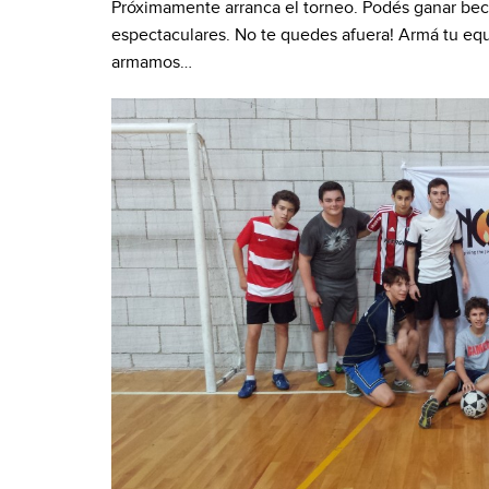
who
Próximamente arranca el torneo. Podés ganar bec
are
espectaculares. No te quedes afuera! Armá tu equi
using
armamos…
a
screen
reader;
Press
Control-
F10
to
open
an
accessibility
menu.